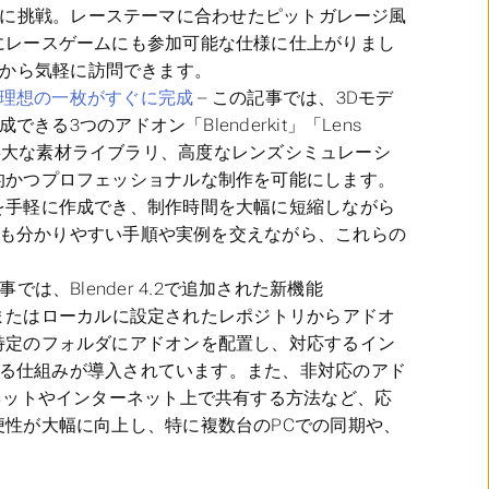
同出展に挑戦。レーステーマに合わせたピットガレージ風
にレースゲームにも参加可能な仕様に仕上がりまし
マホから気軽に訪問できます。
で理想の一枚がすぐに完成
– この記事では、3Dモデ
る3つのアドオン「Blenderkit」「Lens
ンは、膨大な素材ライブラリ、高度なレンズシミュレーシ
的かつプロフェッショナルな制作を可能にします。
を手軽に作成でき、制作時間を大幅に短縮しながら
者にも分かりやすい手順や実例を交えながら、これらの
事では、Blender 4.2で追加された新機能
インまたはローカルに設定されたレポジトリからアドオ
特定のフォルダにアドオンを配置し、対応するイン
できる仕組みが導入されています。また、非対応のアド
ネットやインターネット上で共有する方法など、応
性が大幅に向上し、特に複数台のPCでの同期や、