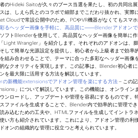
者のHideki Saitoが久々のブース当選を果たし、初の共
スは、しえら氏とのコラボで細部までこだわり抜かれ、実際
ket Cloudで常設公開中のため、PCやVR機器がなくてもス
彩るヘッダー画像を手軽に、高品質に――Blenderアドオン
ソフトBlenderを使用して、高品質なヘッダー画像を簡単に作成でき
」「Light Wrangler」を紹介します。それぞれのアドオ
そして簡単な光源設定を提供し、初心者から上級者まで効率
を組み合わせることで、テーマに合った多彩なヘッダー画像
的なクオリティを実現します。この記事は、Blender初心
ンを最大限に活用する方法を解説しています。
derの新機能extensionsでアドオン管理を楽にする方法
– この記
tensions」について解説しています。この機能は、オンラ
ウンロードし、アップデートや管理を容易にするものです。
スファイルを生成することで、Blender内で効率的に管理
読み込むための工夫や、HTMLファイルを生成してイントラ
使い方も紹介されています。これにより、アドオン管理の利便
ドオンの組織的な管理に役立つと考えられています。