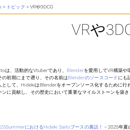
a
>
トピック
>
VRや3DCG
VRや3D
 Saitoは、活動的なVtuberであり、
Blender
を愛用してVR構築や環
その初期にまで遡り、その名前は
Blenderのソースコード
にも記
として、HidekiはBlenderをオープンソース化するた
ーンに貢献し、その歴史において重要なマイルストーンを築き
2025SummerにおけるHideki Saitoブースの裏話！
– 2025年