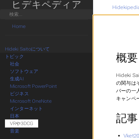
ヒデキペディア
Hidekipedi
検索
Home
Hideki Saitoについて
概要
トピック
社会
ソフトウェア
Hideki
生成AI
の関与は
Microsoft PowerPoint
バーの一人
ビジネス
キャンペ
Microsoft OneNote
インターネット
記事
日本
VRや3DCG
音楽
Vket