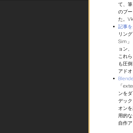
て、筆
のブー
た。V
記事を
リング
Sim
ョン、
これら
も圧倒
アドオ
Blen
「ex
ンをダ
デック
オンを
用的な
自作ア